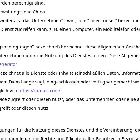
den berechtigt sind.
erwaltungszone China
weder als „das Unternehmen“, „wir“, „uns“ oder „unser“ bezeichnet
ienst zugreifen kann, z. B. einen Computer, ein Mobiltelefon oder 
gsbedingungen" bezeichnet) bezeichnet diese Allgemeinen Gesch
ternehmen über die Nutzung des Dienstes bilden. Diese Allgem
nerator
.
ezeichnet alle Dienste oder Inhalte (einschließlich Daten, Informa
d vom Dienst angezeigt, eingeschlossen oder verfügbar gemacht w
glich von
https://okmusi.com/
ice zugreift oder diesen nutzt, oder das Unternehmen oder eine an
reift oder diesen nutzt.
ngungen für die Nutzung dieses Dienstes und die Vereinbarung,
gungen legen die Rechte und Pflichten aller Benutzer in Bezug au